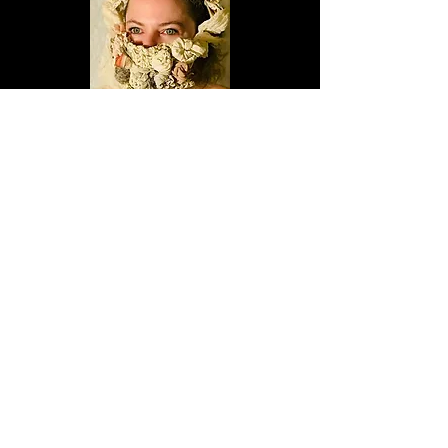
Cubrebocas Intervenido
Naturaleza muerta, telas e hilos
© 2019 por Gretchen Velarde.