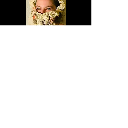
Cubrebocas Intervenido
Naturaleza muerta, telas e hilos
© 2019 por Gretchen Velarde.